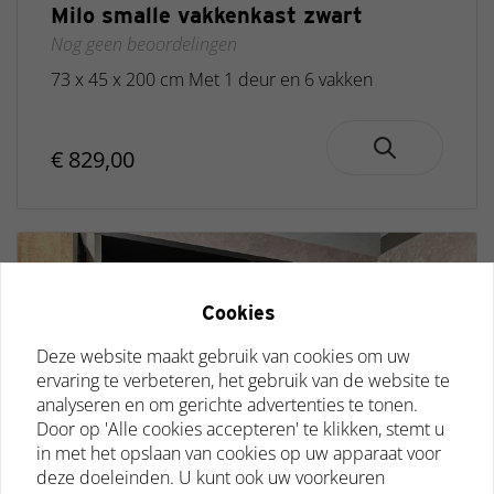
Milo smalle vakkenkast zwart
Nog geen beoordelingen
73 x 45 x 200 cm Met 1 deur en 6 vakken
€ 829,00
Cookies
Deze website maakt gebruik van cookies om uw
ervaring te verbeteren, het gebruik van de website te
analyseren en om gerichte advertenties te tonen.
Door op 'Alle cookies accepteren' te klikken, stemt u
in met het opslaan van cookies op uw apparaat voor
deze doeleinden. U kunt ook uw voorkeuren