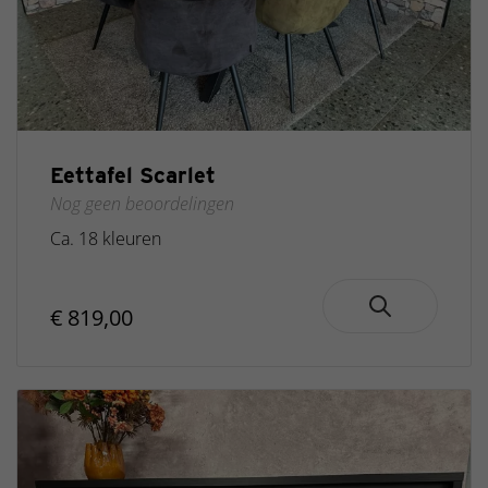
Mango
Rino
Rivoli
Sola
Mango
Toledo
eiken
Eettafel Scarlet
Venetië
Nog geen beoordelingen
Teak
Ca. 18 kleuren
Zepri
Natur
€ 819,00