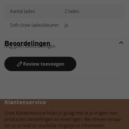
Aantal lades
2 lades
Soft-close lades/deuren
Ja
Beoordelingen
Nog geen beoordelingen
Review toevoegen
Betaalbare kwaliteit
Klantenservice
Onze klantenservice helpt je graag met al je vragen over
producten, bestellingen en leveringen. We streven ernaar
om je zo snel en duidelijk mogelijk te informeren.