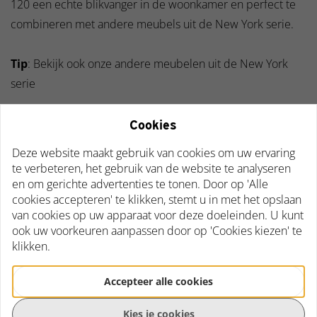
120 een echte blikvanger in de woonkamer en perfect te
combineren met andere meubels uit de New York serie.
Tip
: Bekijk ook onze andere meubelen uit de New York
serie
Cookies
Specificaties
Vorm
Rechthoekig
Deze website maakt gebruik van cookies om uw ervaring
te verbeteren, het gebruik van de website te analyseren
en om gerichte advertenties te tonen. Door op 'Alle
Materiaal tafelblad
Mangohout
cookies accepteren' te klikken, stemt u in met het opslaan
van cookies op uw apparaat voor deze doeleinden. U kunt
Kleur tafelblad
Mangohout
ook uw voorkeuren aanpassen door op 'Cookies kiezen' te
klikken.
Afwerking tafelblad
Gelakt
Accepteer alle cookies
Lengte
120 cm
Kies je cookies