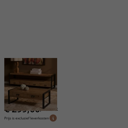
Mango
Rino
Rivoli
Sola
Mango
Toledo
eiken
Venetië
Teak
Zepri
Natur
€
299,00
per stuk
Prijs is exclusief leverkosten