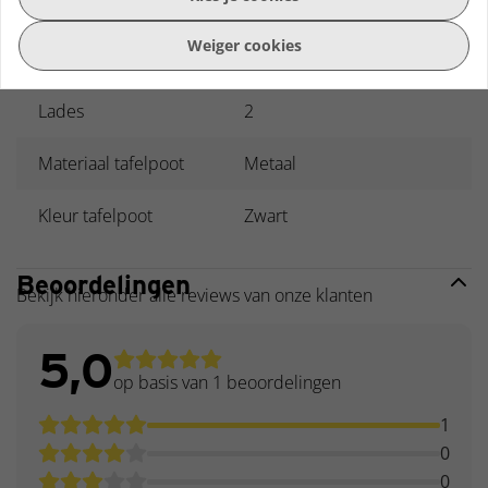
Breedte
60 cm
Weiger cookies
Hoogte
45 cm
Lades
2
Materiaal tafelpoot
Metaal
Kleur tafelpoot
Zwart
Beoordelingen
Bekijk hieronder alle reviews van onze klanten
5,0
op basis van 1
beoordelingen
1
0
0