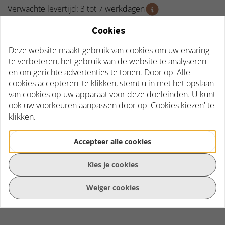
Verwachte levertijd: 3 tot 7 werkdagen
Aanwezig in onze showroom
Cookies
Bestellen
Deze website maakt gebruik van cookies om uw ervaring
te verbeteren, het gebruik van de website te analyseren
en om gerichte advertenties te tonen. Door op 'Alle
cookies accepteren' te klikken, stemt u in met het opslaan
van cookies op uw apparaat voor deze doeleinden. U kunt
Heeft u een vraag over dit product?
ook uw voorkeuren aanpassen door op 'Cookies kiezen' te
Via onderstaande opties kun je contact met ons
klikken.
opnemen en je vraag stellen.
Accepteer alle cookies
Stuur een mail
Kies je cookies
Bel ons
Whatsapp
Weiger cookies