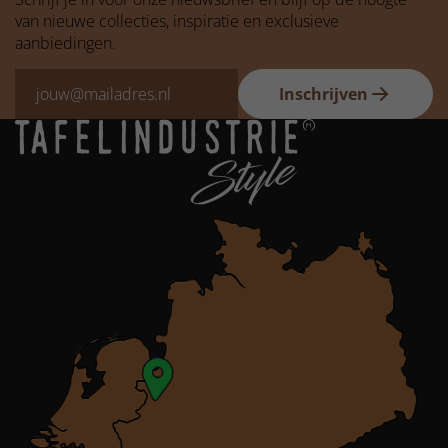
van nieuwe collecties, inspiratie en exclusieve
aanbiedingen.
Inschrijven